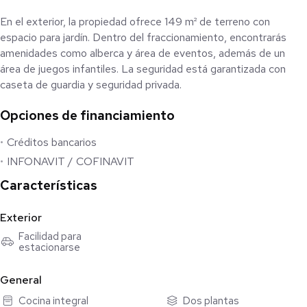
En el exterior, la propiedad ofrece 149 m² de terreno con
espacio para jardín. Dentro del fraccionamiento, encontrarás
amenidades como alberca y área de eventos, además de un
área de juegos infantiles. La seguridad está garantizada con
caseta de guardia y seguridad privada.
Opciones de financiamiento
Zákia es una zona residencial en crecimiento, con fácil acceso a
servicios básicos como agua y luz. El estado de conservación de
Créditos bancarios
la casa es excelente, lista para habitar. Además, cuenta con
INFONAVIT / COFINAVIT
clósets y 2 niveles construidos.
Características
Exterior
Facilidad para
estacionarse
General
Cocina integral
Dos plantas