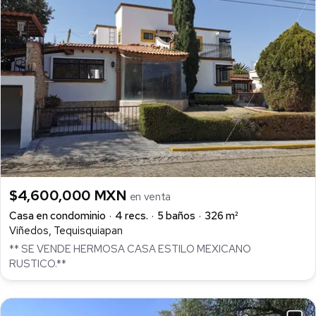
$4,600,000 MXN
en venta
Casa en condominio
4 recs.
5 baños
326 m²
Viñedos, Tequisquiapan
** SE VENDE HERMOSA CASA ESTILO MEXICANO
RUSTICO.**