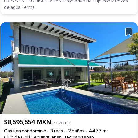
OASIS EN TEQUISQUIAPAN: Propiedad de Lujo con 2 Pozos
de agua Termal
$8,595,554 MXN
en venta
Casa en condominio
3 recs.
2 baños
447.7 m²
Club de Golf Tequisquiapan, Tequisquiapan