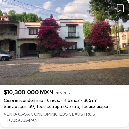
$10,300,000 MXN
en venta
Casa en condominio
6 recs.
4 baños
365 m²
San Joaquin 39, Tequisquiapan Centro, Tequisquiapan
VENTA CASA CONDOMINIO LOS CLAUSTROS,
TEQUISQUIAPAN