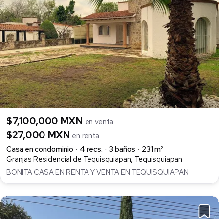
$7,100,000 MXN
en venta
$27,000 MXN
en renta
Casa en condominio
4 recs.
3 baños
231 m²
Granjas Residencial de Tequisquiapan, Tequisquiapan
BONITA CASA EN RENTA Y VENTA EN TEQUISQUIAPAN