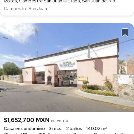
Izotes, Campestre San Juan 1a Etapa, San Juan del Río
Campestre San Juan
$1,652,700 MXN
en venta
Casa en condominio
3 recs.
2 baños
140.02 m²