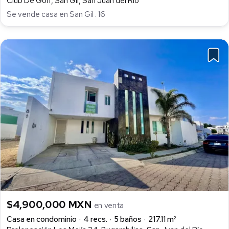
Club De Golf, San Gil, San Juan del Río
Se vende casa en San Gil . 16
$4,900,000 MXN
en venta
Casa en condominio
4 recs.
5 baños
217.11 m²