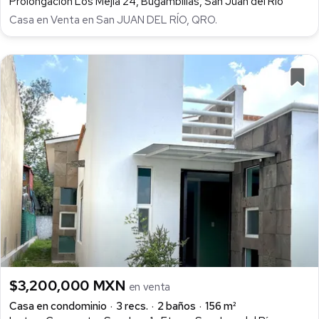
Prolongación Los Mejía 24, Bugambilias, San Juan del Río
Casa en Venta en San JUAN DEL RÍO, QRO.
$3,200,000 MXN
en venta
Casa en condominio
3 recs.
2 baños
156 m²