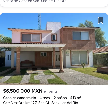
Venta de Casa en San Juan del Río,Qro.
$6,500,000 MXN
en venta
Casa en condominio
4 recs.
2 baños
410 m²
Carr Mex Qro Km 177, San Gil, San Juan del Río