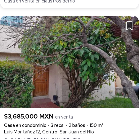
Casa en venta en claustros del rio
$3,685,000 MXN
en venta
Casa en condominio
3 recs.
2 baños
150 m²
Luis Montañez 12, Centro, San Juan del Río