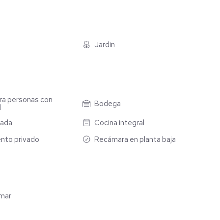
acrificar tu tranquilidad.
 una mejor forma de vivir.
Jardín
.
ra personas con
Bodega
d
n Metepec.
pada
Cocina integral
nto privado
Recámara en planta baja
umar
sesoría financiera en bienes raíces y sin costo para ti...