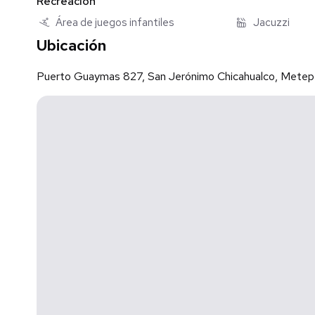
Recreación
Agenda tu visita y descubre por qué cada vez más pers
Área de juegos infantiles
Jacuzzi
Ubicación
TU ESPACIO, NUESTRA PASIÓN...
Puerto Guaymas 827, San Jerónimo Chicahualco, Metep