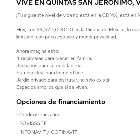
VIVE EN QUINTAS SAN JERONIMO, V
¡Tu siguiente nivel de vida no está en la CDMX, está en
Hoy, con $4,570,000.00 en la Ciudad de México, lo má
limitado, con poco espacio y menor privacidad.
Ahora imagina esto:
4 recámaras para crecer en familia.
3.5 baños para comodidad real.
Estudio ideal para home office.
Jardín privado para disfrutar, no solo existir.
Espacios amplios que sí se viven.
Opciones de financiamiento
Quintas San Jerónimo, Metepec...
Créditos bancarios
Una de las zonas con mayor crecimiento, conectividad y ca
FOVISSSTE
A unos pasos del Tren Interurbano.
INFONAVIT / COFINAVIT