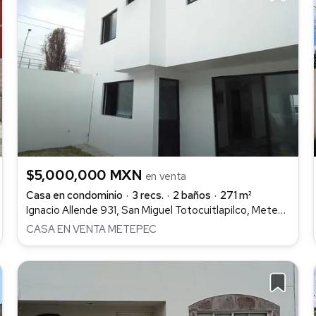
$5,000,000 MXN
en venta
Casa en condominio
3 recs.
2 baños
271 m²
Ignacio Allende 931, San Miguel Totocuitlapilco, Metepec
CASA EN VENTA METEPEC