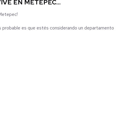
IVE EN METEPEC...
 Metepec!
s probable es que estés considerando un departamento
lidad de vida en el Valle de Toluca.