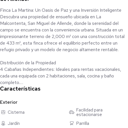
Finca La Martina: Un Oasis de Paz y una Inversión Inteligente
Descubra una propiedad de ensueño ubicada en La
Malcontenta, San Miguel de Allende, donde la serenidad del
campo se encuentra con la conveniencia urbana. Situada en un
impresionante terreno de 2,000 m² con una construcción total
de 433 m², esta finca ofrece el equilibrio perfecto entre un
refugio privado y un modelo de negocio altamente rentable.
Distribución de la Propiedad
4 Cabañas Independientes: Ideales para rentas vacacionales,
cada una equipada con 2 habitaciones, sala, cocina y baño
completo.
Características
Departamento del Propietario: Una residencia amplia y cómoda
con 3 recámaras, 3 baños completos, sala, comedor y cocina
Exterior
integral.
Facilidad para
Cisterna
estacionarse
Áreas Comunes y Servicios: Extensos jardines, palapa para
Jardín
Parrilla