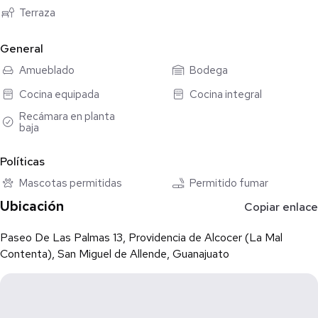
reuniones con asador, cuarto de lavado y bodega para
Terraza
herramientas.
General
Ubicación y Estilo de Vida
A solo 15 minutos del Centro Histórico y a 3 minutos de centros
Amueblado
Bodega
comerciales, Finca La Martina le permite vivir en plena paz,
Cocina equipada
Cocina integral
respirando aire puro y disfrutando del canto de las aves, sin
alejarse de los servicios de la ciudad.
Recámara en planta
baja
Potencial de Inversión: Gracias a su distribución, es la propiedad
Políticas
ideal para generar ingresos inmediatos a través de plataformas
de hospedaje, manteniendo la privacidad en el departamento
Mascotas permitidas
Permitido fumar
principal.
Ubicación
Copiar enlace
Paseo De Las Palmas 13, Providencia de Alcocer (La Mal
Contenta), San Miguel de Allende, Guanajuato