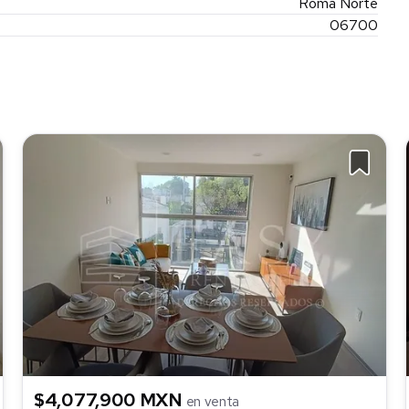
Roma Norte
06700
 vialidades
y alta rentabilidad.
recio de preventa.
$4,077,900 MXN
en venta