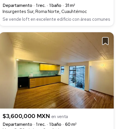
Departamento
1 rec.
1 baño
31 m²
Insurgentes Sur, Roma Norte, Cuauhtémoc
Se vende loft en excelente edificio con áreas comunes
$3,600,000 MXN
en venta
Departamento
1 rec.
1 baño
60 m²