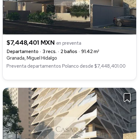
$7,448,401 MXN
en preventa
Departamento
3 recs.
2 baños
91.42 m²
Granada, Miguel Hidalgo
Preventa departamentos Polanco desde $7,448,401.00