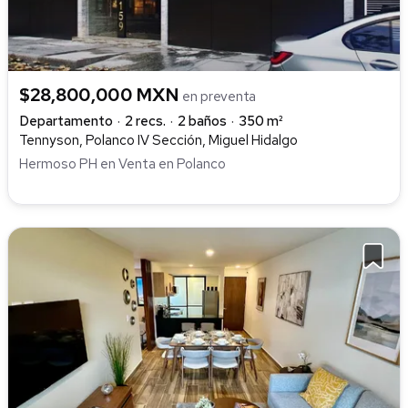
$28,800,000 MXN
en preventa
Departamento
2 recs.
2 baños
350 m²
Tennyson, Polanco IV Sección, Miguel Hidalgo
Hermoso PH en Venta en Polanco