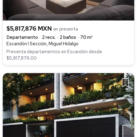
$5,817,876 MXN
en preventa
Departamento
2 recs.
2 baños
70 m²
Escandón I Sección, Miguel Hidalgo
Preventa departamentos en Escandón desde
$5,817,876.00