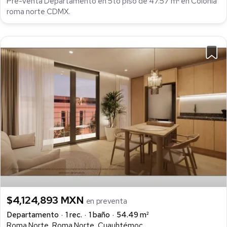
Pre-venta Departamento en 5to piso de 47.57 m² en Colonia
roma norte CDMX.
$4,124,893 MXN
en preventa
Departamento
1 rec.
1 baño
54.49 m²
Roma Norte, Roma Norte, Cuauhtémoc