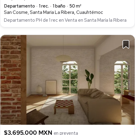
Departamento
1 rec.
1 baño
50 m²
San Cosme, Santa Maria La Ribera, Cuauhtémoc
Departamento PH de 1 rec en Venta en Santa María la Ribera
$3,695,000 MXN
en preventa