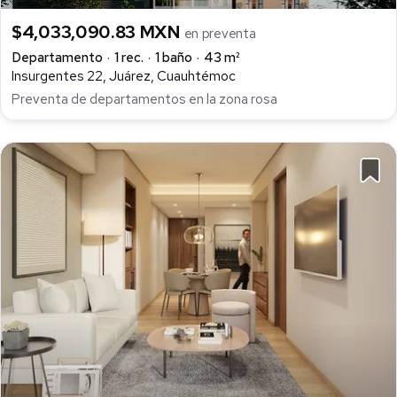
$4,033,090.83 MXN
en preventa
Departamento
1 rec.
1 baño
43 m²
Insurgentes 22, Juárez, Cuauhtémoc
Preventa de departamentos en la zona rosa