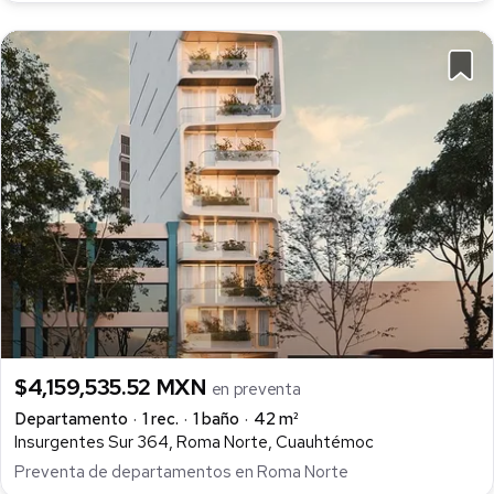
$4,159,535.52 MXN
en preventa
Departamento
1 rec.
1 baño
42 m²
Insurgentes Sur 364, Roma Norte, Cuauhtémoc
Preventa de departamentos en Roma Norte