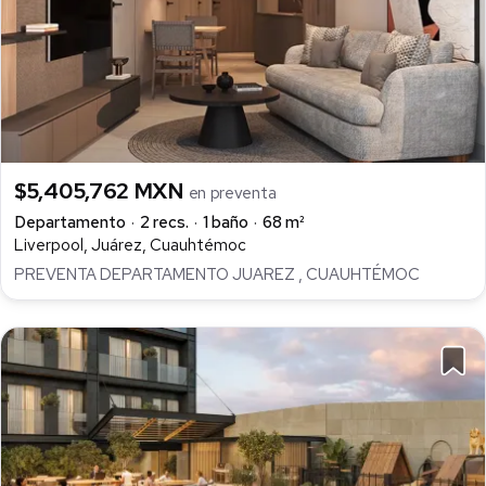
$5,405,762 MXN
en preventa
Departamento
2 recs.
1 baño
68 m²
Liverpool, Juárez, Cuauhtémoc
PREVENTA DEPARTAMENTO JUAREZ , CUAUHTÉMOC