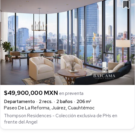
$49,900,000 MXN
en preventa
Departamento
2 recs.
2 baños
206 m²
Paseo De La Reforma, Juárez, Cuauhtémoc
Thompson Residences - Colección exclusiva de PHs en
frente del Angel