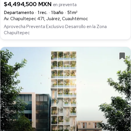
$4,494,500 MXN
en preventa
Departamento
1 rec.
1 baño
51 m²
Av. Chapultepec 471, Juárez, Cuauhtémoc
Aprovecha Preventa Exclusivo Desarrollo en la Zona
Chapultepec