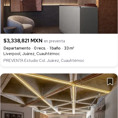
$3,338,821 MXN
en preventa
Departamento
0 recs.
1 baño
33 m²
Liverpool, Juárez, Cuauhtémoc
PREVENTA Estudio Col. Juárez, Cuauhtémoc