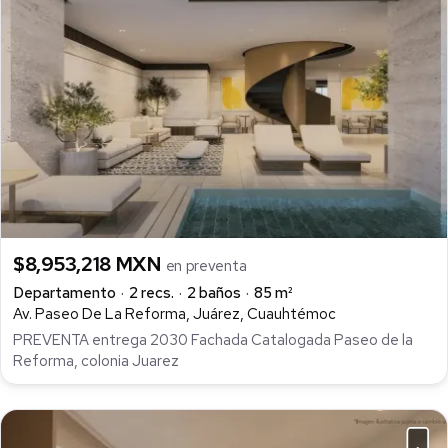
$8,953,218 MXN
en preventa
Departamento
2 recs.
2 baños
85 m²
Av. Paseo De La Reforma, Juárez, Cuauhtémoc
PREVENTA entrega 2030 Fachada Catalogada Paseo de la
Reforma, colonia Juarez