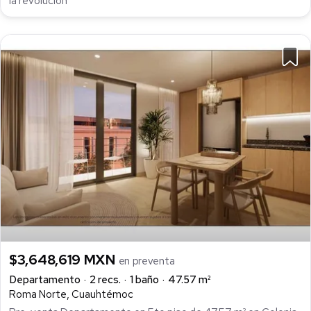
la revolución
$3,648,619 MXN
en preventa
Departamento
2 recs.
1 baño
47.57 m²
Roma Norte, Cuauhtémoc