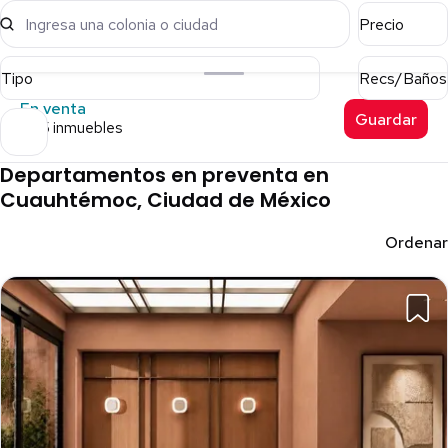
Ingresa una colonia o ciudad
Precio
Tipo
Recs/Baños
En venta
Guardar
1,215 inmuebles
Departamentos en preventa en
Cuauhtémoc, Ciudad de México
Ordenar