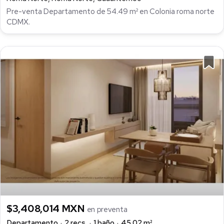
Pre-venta Departamento de 54.49 m² en Colonia roma norte
CDMX.
$3,408,014 MXN
en preventa
Departamento
2 recs.
1 baño
45.02 m²