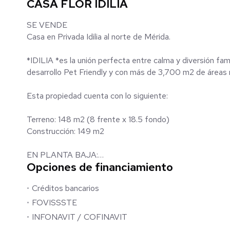
CASA FLOR IDILIA
SE VENDE
Casa en Privada Idilia al norte de Mérida.
*IDILIA *es la unión perfecta entre calma y diversión fam
desarrollo Pet Friendly y con más de 3,700 m2 de áreas r
Esta propiedad cuenta con lo siguiente:
Terreno: 148 m2 (8 frente x 18.5 fondo)
Construcción: 149 m2
EN PLANTA BAJA:
Opciones de financiamiento
- Cochera techada para dos autos
- Sala comedor corridos
Créditos bancarios
- Cocina con isla toda vestida con madera de Parota
- Sala de TV o Family Room
FOVISSSTE
- Estudio o habitación tipo flex
INFONAVIT / COFINAVIT
- Medio baño de visitas