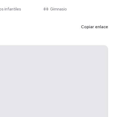
s infantiles
Gimnasio
Copiar enlace
000 a Marzo 2026 (SE ESTÁ AL DÍA EN LOS PAGOS).