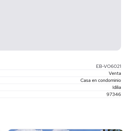
o.
, impuestos, gastos de solicitud de créditos, avalúos, cuotas
ue se genere para llevar a cabo la operación de
s variables de conceptos de crédito y notariales que deben
n lo establecido en la NOM-247-SE-2021.
EB-VO6021
Venta
Casa en condominio
Idilia
97346