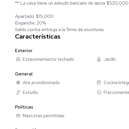
** La casa tiene un adeudo bancario de aprox $520,
- Jardín / Patio techado con mayasombra
- Área de lavado
Apartado: $15,000
- Pasillo lateral de servicio techado
Enganche: 20%
Saldo contra entrega a la firma de escrituras
EN PLANTA ALTA:
Características
- Habitación Principal con closet
- Habitación secundaria con closet
- Un baño completo
Exterior
Estacionamiento techado
Jardín
EQUIPAMENTO INCLUIDO:
- 3 aires acondicionados de 12,000 btus
General
- 1 aire acondicionado de 24,000 btus
Aire acondicionado
Cocina integ
- 4 ventiladores de techo
- Carpintería de Parota en cocina
Estudio
Fraccionamie
- Closets
- Mosquiteros
Políticas
- Persianas tipo black out
Mascotas permitidas
AMENIDADES DE LA PRIVADA