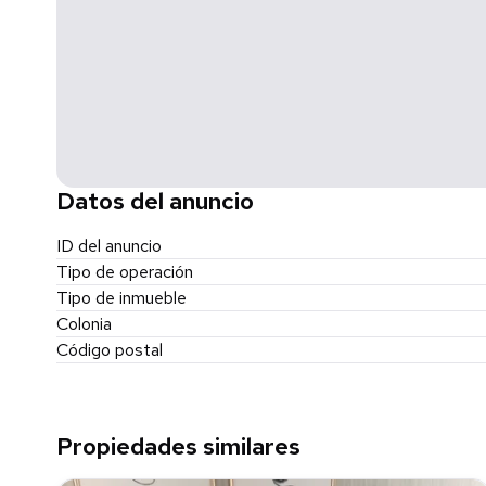
* Disponibilidad y precio sujetos a cambios sin previo avis
* El precio de la publicación no incluye gastos notariales
de mantenimiento ni algún otro gasto de administración q
compraventa.
* El precio total se determinará en función de los monto
ser consultados con los promotores de conformidad co
Datos del anuncio
ID del anuncio
Tipo de operación
Tipo de inmueble
Colonia
Código postal
Propiedades similares