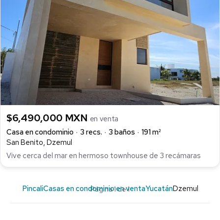
$6,490,000 MXN
en venta
Casa en condominio
3 recs.
3 baños
191 m²
San Benito, Dzemul
Vive cerca del mar en hermoso townhouse de 3 recámaras
Pincali
Casas en condominio en venta
Yucatán
Dzemul
Página 1 de 1