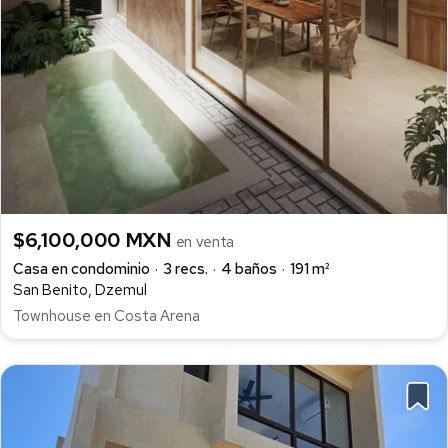
$6,100,000 MXN
en venta
Casa en condominio
3 recs.
4 baños
191 m²
San Benito, Dzemul
Townhouse en Costa Arena