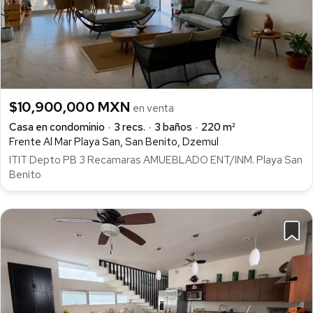
$10,900,000 MXN
en venta
Casa en condominio
3 recs.
3 baños
220 m²
Frente Al Mar Playa San, San Benito, Dzemul
ITIT Depto PB 3 Recamaras AMUEBLADO ENT/INM. Playa San
Benito