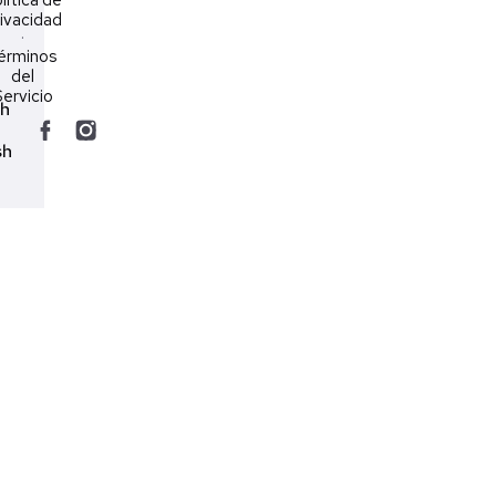
ivacidad
·
érminos
del
ervicio
ch
sh