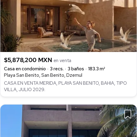
$5,878,200 MXN
en venta
Casa en condominio
3 recs.
3 baños
183.3 m²
Playa San Benito, San Benito, Dzemul
CASA EN VENTA MERIDA, PLAYA SAN BENITO, BAHIA, TIPO
VILLA, JULIO 2029.