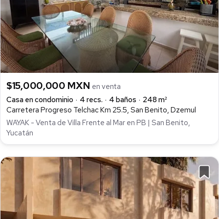
$15,000,000 MXN
en venta
Casa en condominio
4 recs.
4 baños
248 m²
Carretera Progreso Telchac Km 25.5, San Benito, Dzemul
WAYAK - Venta de Villa Frente al Mar en PB | San Benito,
Yucatán