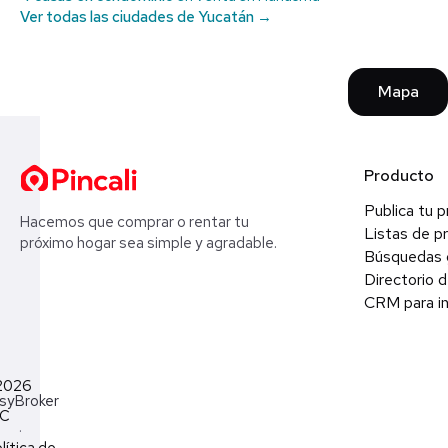
Ver todas las ciudades de Yucatán →
Mapa
Producto
Publica tu 
Hacemos que comprar o rentar tu
Listas de p
próximo hogar sea simple y agradable.
Búsquedas 
Directorio d
CRM para in
2026
syBroker
LC
·
lítica de