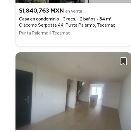
$1,840,763 MXN
en venta
Casa en condominio
3 recs.
2 baños
84 m²
Giacomo Serpotta 44, Punta Palermo, Tecamac
Punta Palermo II Tecamac