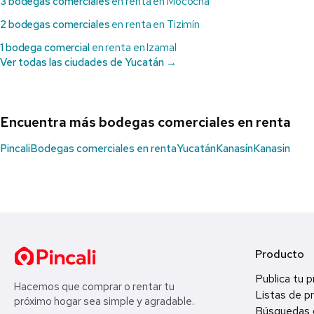
3 bodegas comerciales
en renta en Mocochá
2 bodegas comerciales
en renta en Tizimín
1 bodega comercial
en renta en Izamal
Ver todas las ciudades de Yucatán →
Encuentra más bodegas comerciales en renta
Pincali
Bodegas comerciales en renta
Yucatán
Kanasín
Kanasin
Producto
Publica tu 
Hacemos que comprar o rentar tu
Listas de p
próximo hogar sea simple y agradable.
Búsquedas 