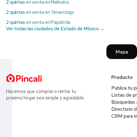
2 quintas
en venta en Malinalco
2 quintas
en venta en Tenancingo
2 quintas
en venta en Papalotla
Ver todas las ciudades de Estado de México →
Mapa
Producto
Publica tu 
Hacemos que comprar o rentar tu
Listas de p
próximo hogar sea simple y agradable.
Búsquedas 
Directorio d
CRM para in