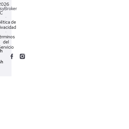
2026
syBroker
LC
·
lítica de
ivacidad
·
érminos
del
ervicio
ch
sh