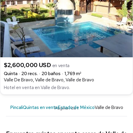
$2,600,000 USD
en venta
Quinta
20 recs.
20 baños
1,769 m²
Valle De Bravo, Valle de Bravo, Valle de Bravo
Hotel en venta en Valle de Bravo.
Pincali
Quintas en venta
Estado de México
Valle de Bravo
Página 1 de 1