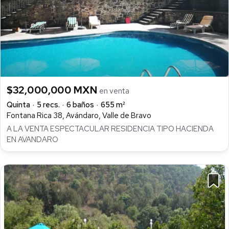
$32,000,000 MXN
en venta
Quinta
5 recs.
6 baños
655 m²
Fontana Rica 38, Avándaro, Valle de Bravo
A LA VENTA ESPECTACULAR RESIDENCIA TIPO HACIENDA
EN AVANDARO