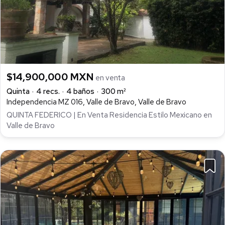
$14,900,000 MXN
en venta
Quinta
4 recs.
4 baños
300 m²
Independencia MZ 016, Valle de Bravo, Valle de Bravo
QUINTA FEDERICO | En Venta Residencia Estilo Mexicano en
Valle de Bravo