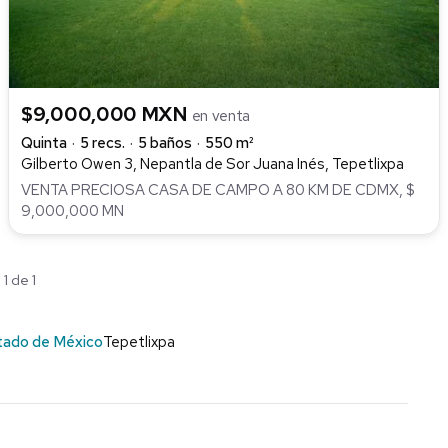
$9,000,000 MXN
en venta
Quinta
5 recs.
5 baños
550 m²
Gilberto Owen 3, Nepantla de Sor Juana Inés, Tepetlixpa
VENTA PRECIOSA CASA DE CAMPO A 80 KM DE CDMX, $
9,000,000 MN
1 de 1
tado de México
Tepetlixpa