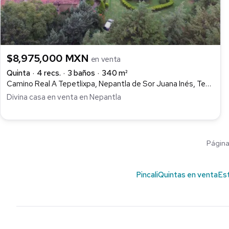
$8,975,000 MXN
en venta
Quinta
4 recs.
3 baños
340 m²
Camino Real A Tepetlixpa, Nepantla de Sor Juana Inés, Tepetlixpa
Divina casa en venta en Nepantla
Página 
Pincali
Quintas en venta
Es