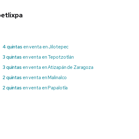
etlixpa
4 quintas
en venta en Jilotepec
3 quintas
en venta en Tepotzotlán
3 quintas
en venta en Atizapán de Zaragoza
2 quintas
en venta en Malinalco
2 quintas
en venta en Papalotla