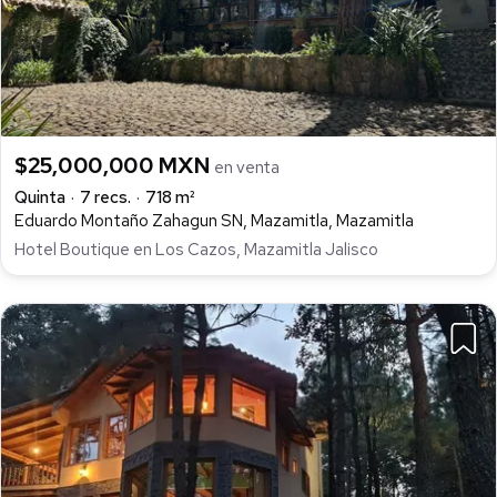
$25,000,000 MXN
en venta
Quinta
7 recs.
718 m²
Eduardo Montaño Zahagun SN, Mazamitla, Mazamitla
Hotel Boutique en Los Cazos, Mazamitla Jalisco