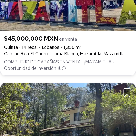
$45,000,000 MXN
en venta
Quinta
14 recs.
12 baños
1,350 m²
Camino Real El Chorro, Loma Blanca, Mazamitla, Mazamitla
COMPLEJO DE CABAÑAS EN VENTA !! ¡MAZAMITLA -
Oportunidad de Inversión 🌲🌕