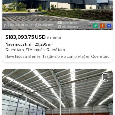
$183,093.75 USD
en renta
Nave industrial
29,295 m²
Queretaro, El Marqués, Querétaro
Nave Industrial en renta (divisible o completa) en Querétaro