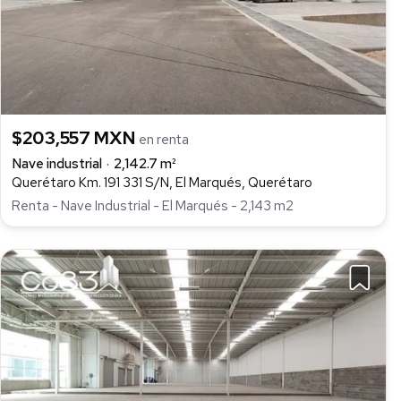
$203,557 MXN
en renta
Nave industrial
2,142.7 m²
Querétaro Km. 191 331 S/N, El Marqués, Querétaro
Renta - Nave Industrial - El Marqués - 2,143 m2