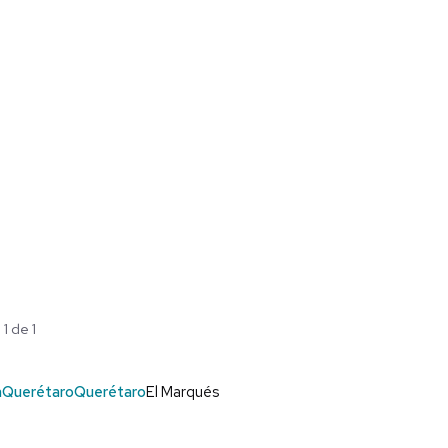
1 de 1
a
Querétaro
Querétaro
El Marqués