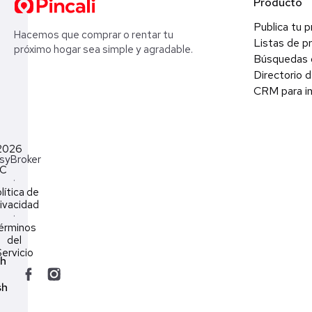
Producto
Publica tu 
Hacemos que comprar o rentar tu
Listas de p
próximo hogar sea simple y agradable.
Búsquedas 
Directorio d
CRM para in
2026
syBroker
LC
·
lítica de
ivacidad
·
érminos
del
ervicio
ch
sh