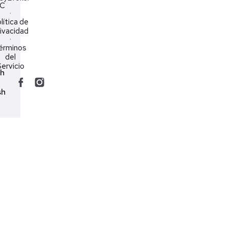
LC
·
lítica de
ivacidad
·
érminos
del
ervicio
ch
sh