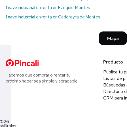
1 nave industrial
en renta en Ezequiel Montes
1 nave industrial
en renta en Cadereyta de Montes
Mapa
Producto
Publica tu 
Hacemos que comprar o rentar tu
Listas de p
próximo hogar sea simple y agradable.
Búsquedas 
Directorio d
CRM para in
2026
syBroker