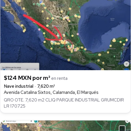
$124 MXN por m²
en renta
Nave industrial
7,620 m²
Avenida Catalina Sixtos, Calamanda, El Marqués
QRO OTE. 7,620 m2 CLIQ PARQUE INDUSTRIAL GRUMCDIR
LR 170725