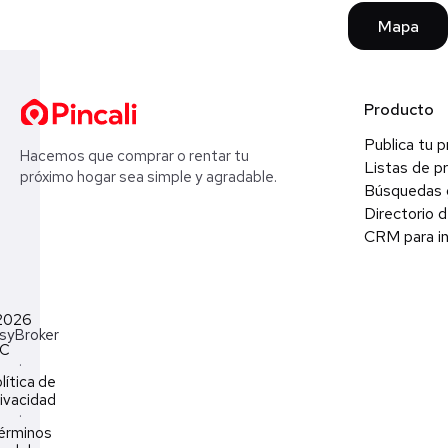
Mapa
Producto
Publica tu 
Hacemos que comprar o rentar tu
Listas de p
próximo hogar sea simple y agradable.
Búsquedas 
Directorio d
CRM para in
2026
syBroker
LC
·
lítica de
ivacidad
·
érminos