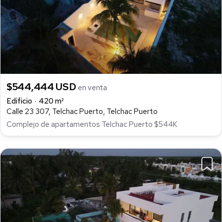
$544,444 USD
en venta
Edificio
420 m²
Calle 23 307, Telchac Puerto, Telchac Puerto
Complejo de apartamentos Telchac Puerto $544K