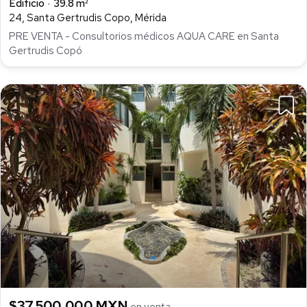
Edificio
39.8 m²
24, Santa Gertrudis Copo, Mérida
PRE VENTA - Consultorios médicos AQUA CARE en Santa
Gertrudis Copó
$37,500,000 MXN
en venta