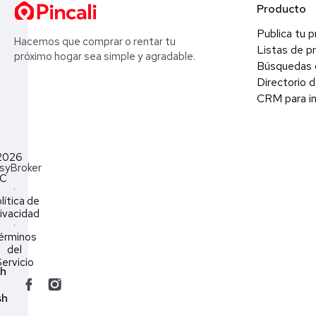
Producto
Publica tu 
Hacemos que comprar o rentar tu
Listas de p
próximo hogar sea simple y agradable.
Búsquedas 
Directorio d
CRM para in
2026
syBroker
LC
·
lítica de
ivacidad
·
érminos
del
ervicio
ch
sh