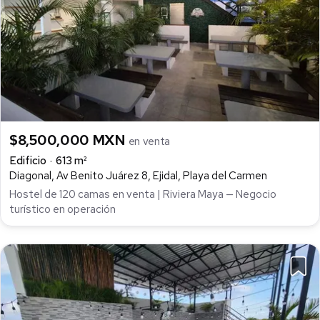
$8,500,000 MXN
en venta
Edificio
613 m²
Diagonal, Av Benito Juárez 8, Ejidal, Playa del Carmen
Hostel de 120 camas en venta | Riviera Maya — Negocio
turístico en operación