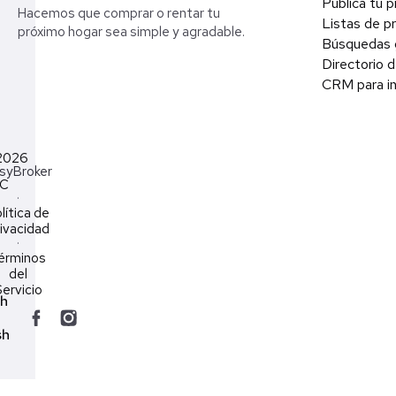
Publica tu 
Hacemos que comprar o rentar tu
Listas de p
próximo hogar sea simple y agradable.
Búsquedas 
Directorio d
CRM para in
2026
syBroker
LC
·
lítica de
ivacidad
·
érminos
del
ervicio
ch
sh