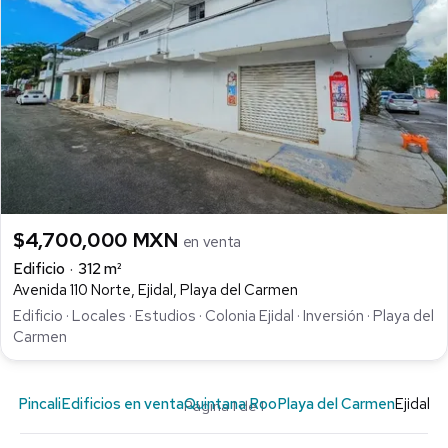
$4,700,000 MXN
en venta
Edificio
312 m²
Avenida 110 Norte, Ejidal, Playa del Carmen
Edificio · Locales · Estudios · Colonia Ejidal · Inversión · Playa del
Carmen
Pincali
Edificios en venta
Quintana Roo
Playa del Carmen
Ejidal
Página 1 de 1