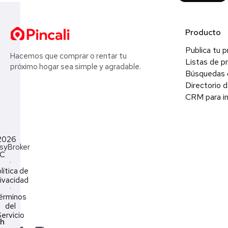
Producto
Publica tu 
Hacemos que comprar o rentar tu
Listas de p
próximo hogar sea simple y agradable.
Búsquedas 
Directorio d
CRM para in
2026
syBroker
LC
·
lítica de
ivacidad
·
érminos
del
ervicio
ch