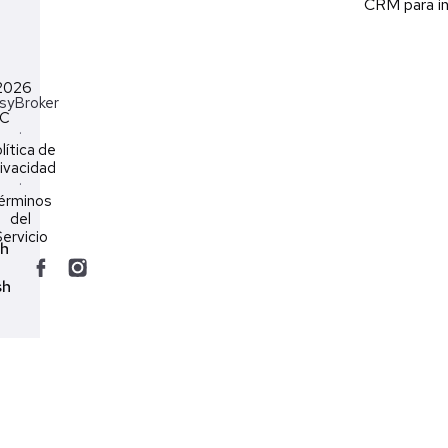
CRM para in
2026
syBroker
LC
·
lítica de
ivacidad
·
érminos
del
ervicio
ch
sh