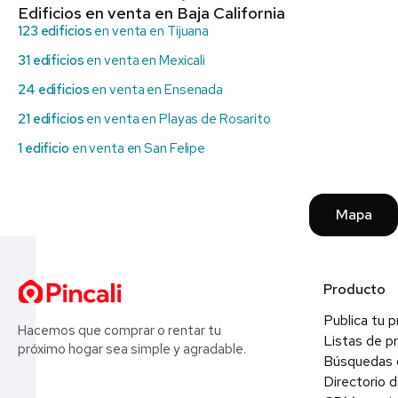
Edificios en venta en Baja California
123 edificios
en venta en Tijuana
31 edificios
en venta en Mexicali
24 edificios
en venta en Ensenada
21 edificios
en venta en Playas de Rosarito
1 edificio
en venta en San Felipe
Mapa
Producto
Publica tu 
Hacemos que comprar o rentar tu
Listas de p
próximo hogar sea simple y agradable.
Búsquedas 
Directorio d