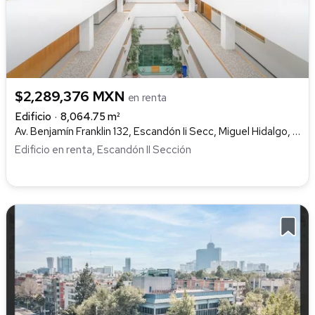
$2,289,376 MXN
en renta
Edificio
8,064.75 m²
Av. Benjamín Franklin 132, Escandón Ii Secc, Miguel Hidalgo, 11800 Ciudad De México, Cdmx, Escandón II Sección, Miguel Hidalgo
Edificio en renta, Escandón II Sección