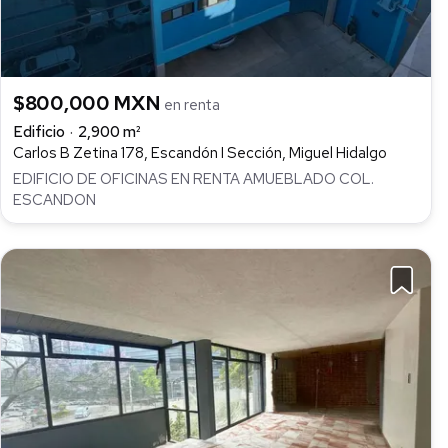
$800,000 MXN
en renta
Edificio
2,900 m²
Carlos B Zetina 178, Escandón I Sección, Miguel Hidalgo
EDIFICIO DE OFICINAS EN RENTA AMUEBLADO COL.
ESCANDON