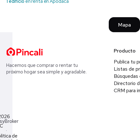
1 edificio
en renta en Apodaca
Mapa
Producto
Publica tu 
Hacemos que comprar o rentar tu
Listas de p
próximo hogar sea simple y agradable.
Búsquedas 
Directorio d
CRM para in
2026
syBroker
LC
·
lítica de