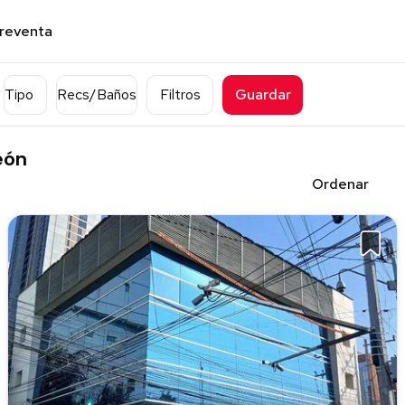
preventa
Tipo
Recs/Baños
Filtros
Guardar
eón
Ordenar