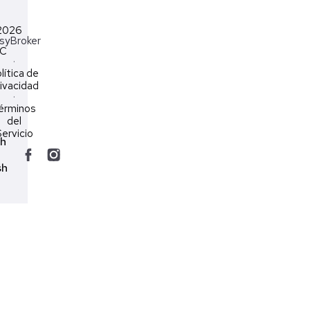
2026
syBroker
LC
·
lítica de
ivacidad
·
érminos
del
ervicio
ch
sh