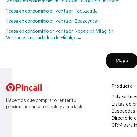
2 casas en condominio
en venta en Tulancingo de Bravo
1 casa en condominio
en venta en Tecozautla
1 casa en condominio
en venta en Epazoyucan
1 casa en condominio
en venta en Nopala de Villagrán
Ver todas las ciudades de Hidalgo →
Mapa
Producto
Publica tu 
Hacemos que comprar o rentar tu
Listas de p
próximo hogar sea simple y agradable.
Búsquedas 
Directorio d
CRM para in