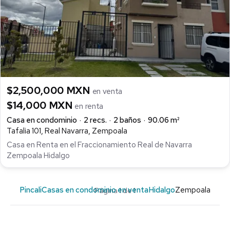
$2,500,000 MXN
en venta
$14,000 MXN
en renta
Casa en condominio
2 recs.
2 baños
90.06 m²
Tafalia 101, Real Navarra, Zempoala
Casa en Renta en el Fraccionamiento Real de Navarra
Zempoala Hidalgo
Pincali
Casas en condominio en venta
Hidalgo
Zempoala
Página 1 de 1