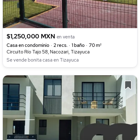
$1,250,000 MXN
en venta
Casa en condominio
2 recs.
1 baño
70 m²
Circuito Río Tajo 58, Nacozari, Tizayuca
Se vende bonita casa en Tizayuca