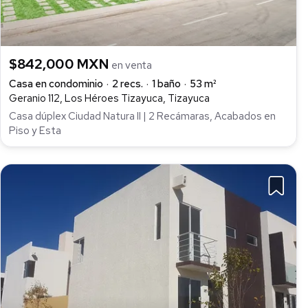
$842,000 MXN
en venta
Casa en condominio
2 recs.
1 baño
53 m²
Geranio 112, Los Héroes Tizayuca, Tizayuca
Casa dúplex Ciudad Natura II | 2 Recámaras, Acabados en
Piso y Esta