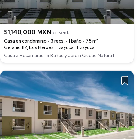
$1,140,000 MXN
en venta
Casa en condominio
3 recs.
1 baño
75 m²
Geranio 112, Los Héroes Tizayuca, Tizayuca
Casa 3 Recámaras 1.5 Baños y Jardín Ciudad Natura II