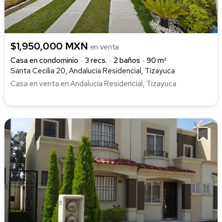
$1,950,000 MXN
en venta
Casa en condominio
3 recs.
2 baños
90 m²
Santa Cecilia 20, Andalucía Residencial, Tizayuca
Casa en venta en Andalucía Residencial, Tizayuca