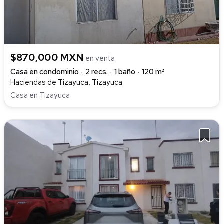
$870,000 MXN
en venta
Casa en condominio
2 recs.
1 baño
120 m²
Haciendas de Tizayuca, Tizayuca
Casa en Tizayuca