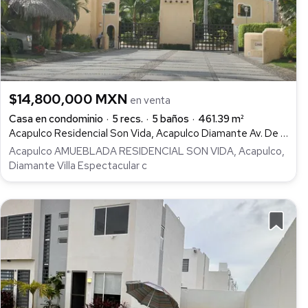
$14,800,000 MXN
en venta
Casa en condominio
5 recs.
5 baños
461.39 m²
Acapulco Residencial Son Vida, Acapulco Diamante Av. De Las Palmas, Playa Diamante, Acapulco de Juárez
Acapulco AMUEBLADA RESIDENCIAL SON VIDA, Acapulco,
Diamante Villa Espectacular c