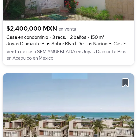
$2,400,000 MXN
en venta
Casa en condominio
3 recs.
2 baños
150 m²
Joyas Diamante Plus Sobre Blvrd. De Las Naciones Casi Frente Al Hotel Princess Mundo Imperial 111, Playa Diamante, Acapulco de Juárez
Venta de casa SEMIAMUEBLADA en Joyas Diamante Plus
en Acapulco en Mexico