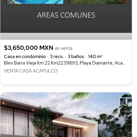
$3,650,000 MXN
en venta
Casa en condominio
3 recs.
3 baños
140 m²
Blev Barra Vieja Km 22 Km2239893, Playa Diamante, Acapulco de Juárez
VENTA CASA ACAPULCO