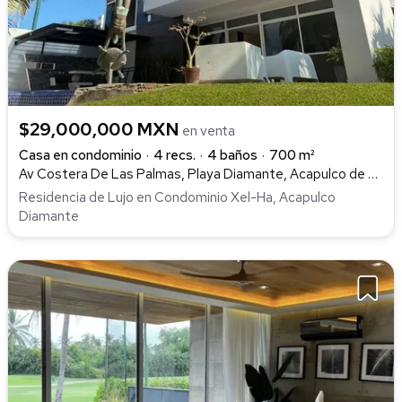
$29,000,000 MXN
en venta
Casa en condominio
4 recs.
4 baños
700 m²
Av Costera De Las Palmas, Playa Diamante, Acapulco de Juárez
Residencia de Lujo en Condominio Xel-Ha, Acapulco
Diamante