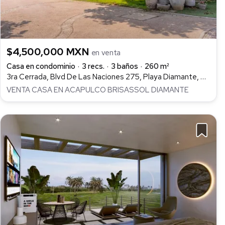
$4,500,000 MXN
en venta
Casa en condominio
3 recs.
3 baños
260 m²
3ra Cerrada, Blvd De Las Naciones 275, Playa Diamante, Acapulco de Juárez
VENTA CASA EN ACAPULCO BRISASSOL DIAMANTE