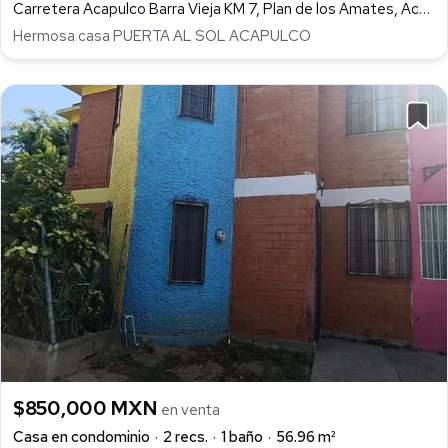
Carretera Acapulco Barra Vieja KM 7, Plan de los Amates, Acapulco de Juárez
Hermosa casa PUERTA AL SOL ACAPULCO
$850,000 MXN
en venta
Casa en condominio
2 recs.
1 baño
56.96 m²