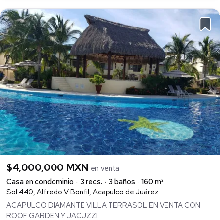
$4,000,000 MXN
en venta
Casa en condominio
3 recs.
3 baños
160 m²
Sol 440, Alfredo V Bonfil, Acapulco de Juárez
ACAPULCO DIAMANTE VILLA TERRASOL EN VENTA CON
ROOF GARDEN Y JACUZZI