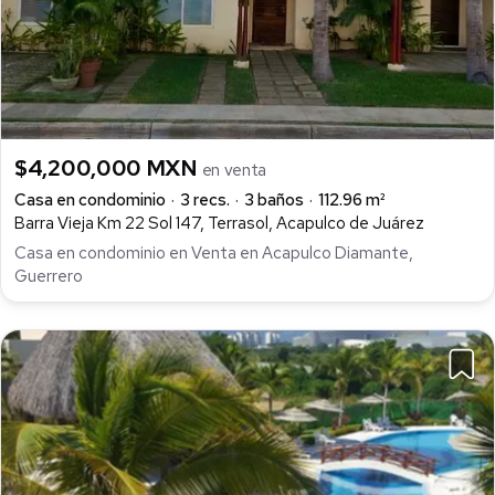
$4,200,000 MXN
en venta
Casa en condominio
3 recs.
3 baños
112.96 m²
Barra Vieja Km 22 Sol 147, Terrasol, Acapulco de Juárez
Casa en condominio en Venta en Acapulco Diamante,
Guerrero