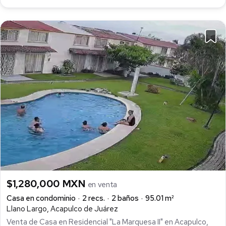
$1,280,000 MXN
en venta
Casa en condominio
2 recs.
2 baños
95.01 m²
Llano Largo, Acapulco de Juárez
Venta de Casa en Residencial "La Marquesa II" en Acapulco,