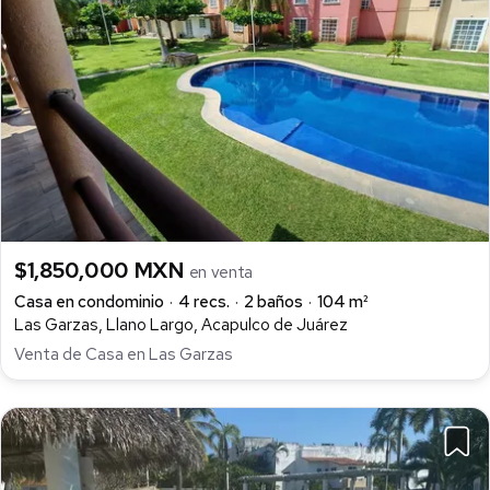
$1,850,000 MXN
en venta
Casa en condominio
4 recs.
2 baños
104 m²
Las Garzas, Llano Largo, Acapulco de Juárez
Venta de Casa en Las Garzas