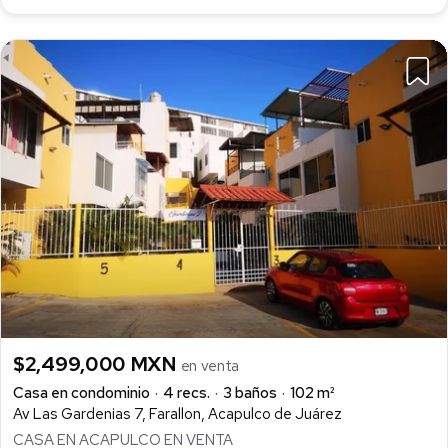
$2,499,000 MXN
en venta
Casa en condominio
4 recs.
3 baños
102 m²
Av Las Gardenias 7, Farallon, Acapulco de Juárez
CASA EN ACAPULCO EN VENTA