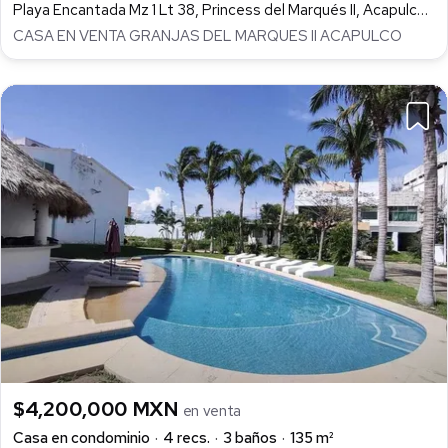
Playa Encantada Mz 1 Lt 38, Princess del Marqués II, Acapulco de Juárez
CASA EN VENTA GRANJAS DEL MARQUES II ACAPULCO
$4,200,000 MXN
en venta
Casa en condominio
4 recs.
3 baños
135 m²