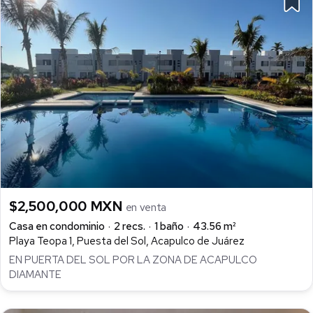
$2,500,000 MXN
en venta
Casa en condominio
2 recs.
1 baño
43.56 m²
Playa Teopa 1, Puesta del Sol, Acapulco de Juárez
EN PUERTA DEL SOL POR LA ZONA DE ACAPULCO
DIAMANTE