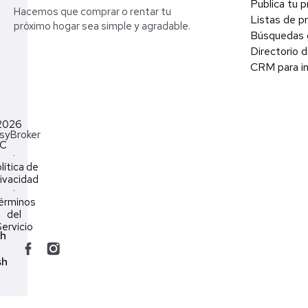
Publica tu 
Hacemos que comprar o rentar tu
Listas de p
próximo hogar sea simple y agradable.
Búsquedas 
Directorio d
CRM para in
2026
syBroker
LC
·
lítica de
ivacidad
·
érminos
del
ervicio
ch
sh