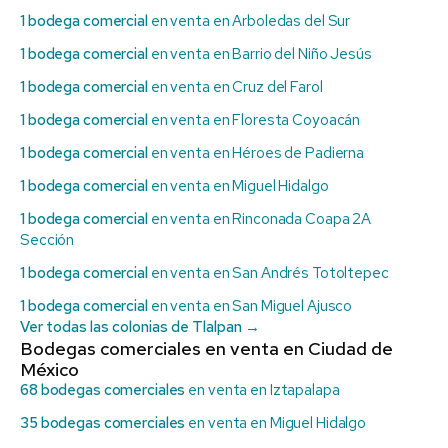
1 bodega comercial
en venta en Arboledas del Sur
1 bodega comercial
en venta en Barrio del Niño Jesús
1 bodega comercial
en venta en Cruz del Farol
1 bodega comercial
en venta en Floresta Coyoacán
1 bodega comercial
en venta en Héroes de Padierna
1 bodega comercial
en venta en Miguel Hidalgo
1 bodega comercial
en venta en Rinconada Coapa 2A
Sección
1 bodega comercial
en venta en San Andrés Totoltepec
1 bodega comercial
en venta en San Miguel Ajusco
Ver todas las colonias de Tlalpan →
Bodegas comerciales en venta en Ciudad de
México
68 bodegas comerciales
en venta en Iztapalapa
35 bodegas comerciales
en venta en Miguel Hidalgo