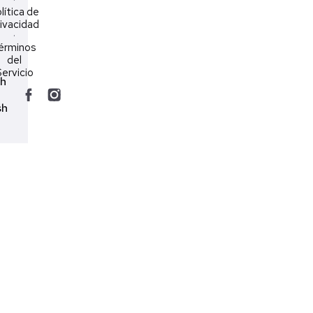
·
lítica de
ivacidad
·
érminos
del
ervicio
ch
sh