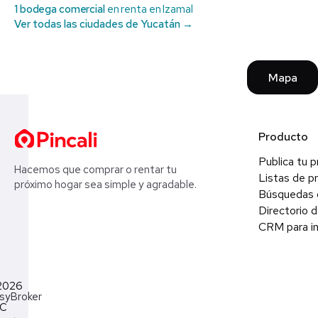
1 bodega comercial
en renta en Izamal
Ver todas las ciudades de Yucatán →
Mapa
Producto
Publica tu 
Hacemos que comprar o rentar tu
Listas de p
próximo hogar sea simple y agradable.
Búsquedas 
Directorio d
CRM para in
2026
syBroker
LC