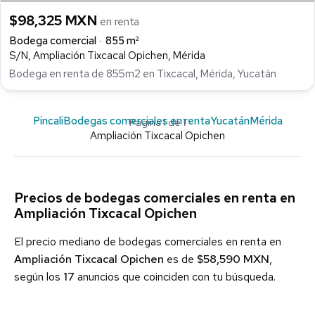
$98,325 MXN
en renta
Bodega comercial
855 m²
S/N, Ampliación Tixcacal Opichen, Mérida
Bodega en renta de 855m2 en Tixcacal, Mérida, Yucatán
Pincali
Bodegas comerciales en renta
Yucatán
Mérida
Página 1 de 1
Ampliación Tixcacal Opichen
Precios de bodegas comerciales en renta en
Ampliación Tixcacal Opichen
El precio mediano de bodegas comerciales en renta en
Ampliación Tixcacal Opichen
es de
$58,590 MXN
,
según los
17
anuncios que coinciden con tu búsqueda.