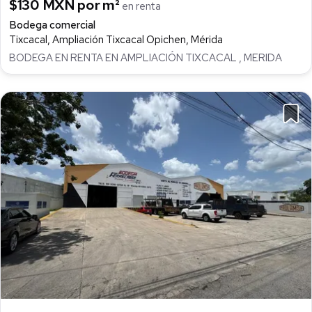
$130 MXN por m²
en renta
Bodega comercial
Tixcacal, Ampliación Tixcacal Opichen, Mérida
BODEGA EN RENTA EN AMPLIACIÓN TIXCACAL , MERIDA