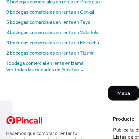
11 bodegas comerciales
en renta en Progreso
9 bodegas comerciales
en renta en Conkal
5 bodegas comerciales
en renta en Teya
3 bodegas comerciales
en renta en Valladolid
3 bodegas comerciales
en renta en Mocochá
2 bodegas comerciales
en renta en Tizimín
1 bodega comercial
en renta en Izamal
Ver todas las ciudades de Yucatán →
Mapa
Producto
Publica tu 
Hacemos que comprar o rentar tu
Listas de p