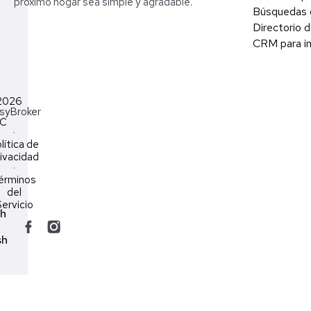
próximo hogar sea simple y agradable.
Búsquedas 
Directorio d
CRM para in
2026
syBroker
LC
·
lítica de
ivacidad
·
érminos
del
ervicio
ch
sh