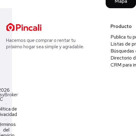
Mapa
Producto
Publica tu 
Hacemos que comprar o rentar tu
Listas de p
próximo hogar sea simple y agradable.
Búsquedas 
Directorio d
CRM para in
2026
syBroker
LC
·
lítica de
ivacidad
·
érminos
del
ervicio