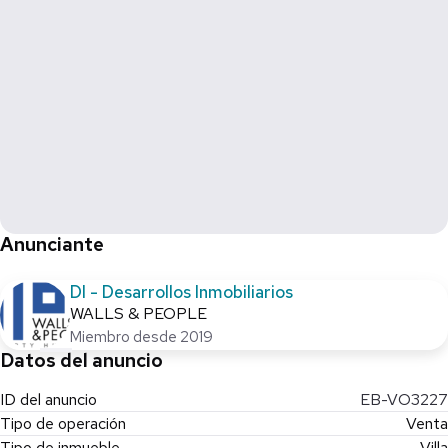
* CASAS:
- De 320 m2 / 3R - 4.5B / Terraza / Rooftop Desde $17 mdp.
** PRECIOS PUEDEN CAMBIAR SIN PREVIO AVISO.
Anunciante
DI - Desarrollos Inmobiliarios
WALLS & PEOPLE
Miembro desde 2019
Datos del anuncio
ID del anuncio
EB-VO3227
Tipo de operación
Venta
Tipo de inmueble
Villa