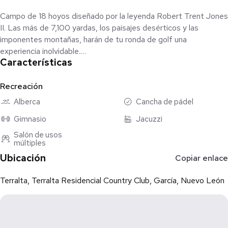
Campo de 18 hoyos diseñado por la leyenda Robert Trent Jones
II. Las más de 7,100 yardas, los paisajes desérticos y las
imponentes montañas, harán de tu ronda de golf una
experiencia inolvidable.
Características
Habita en un espacio increíble, diseñado con una excelente
orientación y con hermosas vistas panorámicas.
Recreación
Alberca
Cancha de pádel
Gimnasio
Jacuzzi
* AMENIDADES:
- Gimnasio
Salón de usos
múltiples
- Albercas
- Tennis
Ubicación
Copiar enlace
- Padel
Terralta, Terralta Residencial Country Club, García, Nuevo León
*VILLAS (Departamentos):
- De 279 m2 / Desde $15.6 mdp
- De 320 m2 / Desde $18 mdp