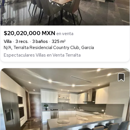
$20,020,000 MXN
en venta
Villa
3 recs.
3 baños
325 m²
N/A, Terralta Residencial Country Club, García
Espectaculares Villas en Venta Terralta