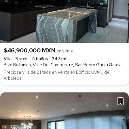
$46,900,000 MXN
en venta
Villa
3 recs.
4 baños
347 m²
Blvd Botánica, Valle Del Campestre, San Pedro Garza García
Preciosa Villa de 2 Pisos en Venta en Edificio UVAH, de
Arboleda.