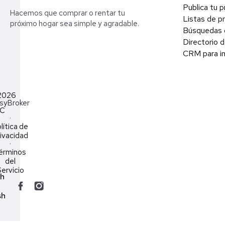
Publica tu 
Hacemos que comprar o rentar tu
Listas de p
próximo hogar sea simple y agradable.
Búsquedas 
Directorio d
CRM para in
2026
syBroker
LC
·
lítica de
ivacidad
·
érminos
del
ervicio
ch
sh