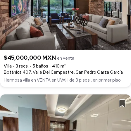
$45,000,000 MXN
en venta
Villa
3 recs.
5 baños
410 m²
Botánica 407, Valle Del Campestre, San Pedro Garza García
Hermosa villa en VENTA en UVAH de 3 pisos , en primer piso