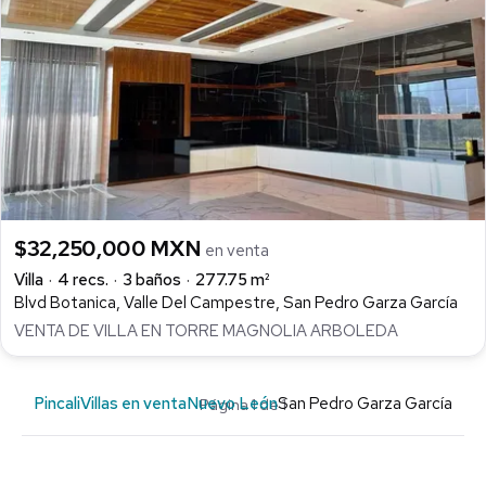
$32,250,000 MXN
en venta
Villa
4 recs.
3 baños
277.75 m²
Blvd Botanica, Valle Del Campestre, San Pedro Garza García
VENTA DE VILLA EN TORRE MAGNOLIA ARBOLEDA
Pincali
Villas en venta
Nuevo León
San Pedro Garza García
Página 1 de 1