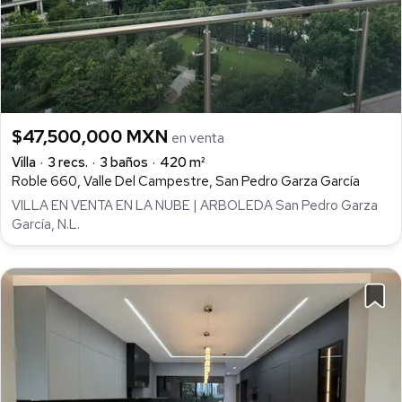
$47,500,000 MXN
en venta
Villa
3 recs.
3 baños
420 m²
Roble 660, Valle Del Campestre, San Pedro Garza García
VILLA EN VENTA EN LA NUBE | ARBOLEDA San Pedro Garza
García, N.L.