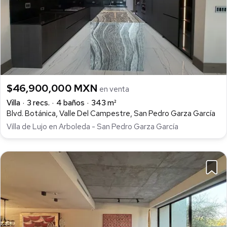
$46,900,000 MXN
en venta
Villa
3 recs.
4 baños
343 m²
Blvd. Botánica, Valle Del Campestre, San Pedro Garza García
Villa de Lujo en Arboleda - San Pedro Garza García