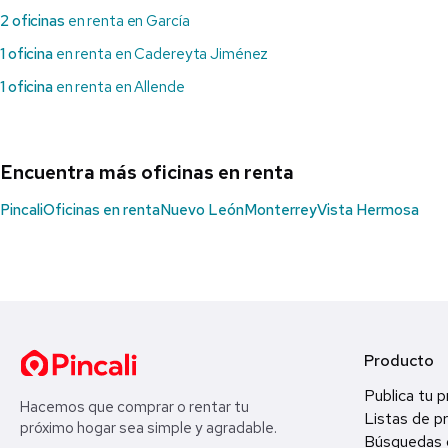
2 oficinas
en renta en García
1 oficina
en renta en Cadereyta Jiménez
1 oficina
en renta en Allende
Encuentra más oficinas en renta
Pincali
Oficinas en renta
Nuevo León
Monterrey
Vista Hermosa
Producto
Publica tu 
Hacemos que comprar o rentar tu
Listas de p
próximo hogar sea simple y agradable.
Búsquedas 