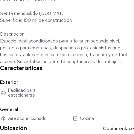
Renta mensual: $21,000 MXN
Superficie: 150 m² de construcción
Descripción:
Espacio ideal acondicionado para oficina en segundo nivel,
perfecto para empresas, despachos o profesionistas que
buscan establecerse en una zona céntrica, tranquila y de fácil
acceso. Su distribución permite adaptar áreas de trabajo
Características
cómodas y privadas, manteniendo una operación eficiente.
Distribución del espacio:
Exterior
Facilidad para
estacionarse
3 privados (dos con clóset, ideales como oficinas o salas de
juntas)
General
Área abierta para recepción o espacio colaborativo
Aire acondicionado
Cocina
Ubicación
Copiar enlace
Cocina funcional (puede utilizarse como área de coffee break)