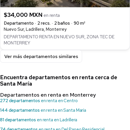
$34,000 MXN
en renta
Departamento
2 recs.
2 baños
90 m²
Nuevo Sur, Ladrillera, Monterrey
DEPARTAMENTO RENTA EN NUEVO SUR, ZONA TEC DE
MONTERREY
Ver más departamentos similares
Encuentra departamentos en renta cerca de
Santa María
Departamentos en renta en Monterrey
272 departamentos
en renta en Centro
144 departamentos
en renta en Santa María
81 departamentos
en renta en Ladrillera
74 departamentos
en renta en Del Paseo Residencial