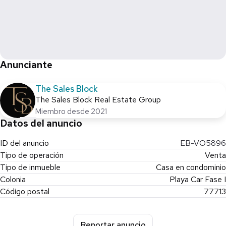
Estacionamiento fácil
Jardín
Área de BBQ
Jardín en la azotea y terraza
Vistas al agua y al océano.
Anunciante
The Sales Block
The Sales Block Real Estate Group
Miembro desde 2021
Datos del anuncio
ID del anuncio
EB-VO5896
Tipo de operación
Venta
Tipo de inmueble
Casa en condominio
Colonia
Playa Car Fase I
Código postal
77713
Reportar anuncio