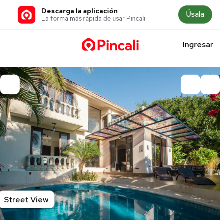
Descarga la aplicación
Úsala
La forma más rápida de usar Pincali
Ingresar
Street View