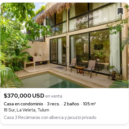
$370,000 USD
en venta
Casa en condominio
3 recs.
2 baños
105 m²
18 Sur, La Veleta, Tulum
Casa 3 Recámaras con alberca y jacuzzi privado