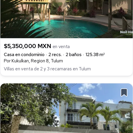
$5,350,000 MXN
en venta
Casa en condominio
2 recs.
2 baños
125.38 m²
Por Kukulkan, Region 8, Tulum
Villas en venta de 2 y 3 recamaras en Tulum