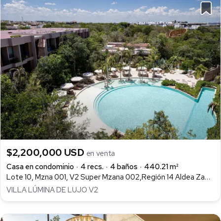
$2,200,000 USD
en venta
Casa en condominio
4 recs.
4 baños
440.21 m²
Lote 10, Mzna 001, V2 Super Mzana 002,Región 14 Aldea Zamá, Aldea Zamá, Tulum
VILLA LÚMINA DE LUJO V2