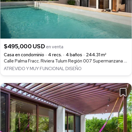
$495,000 USD
en venta
Casa en condominio
4 recs.
4 baños
244.31 m²
Calle Palma Fracc. Riviera Tulum Región 007 Supermanzana 001 Manzana 002, Tumben Kaa, Tulum
ATREVIDO Y MUY FUNCIONAL DISEÑO