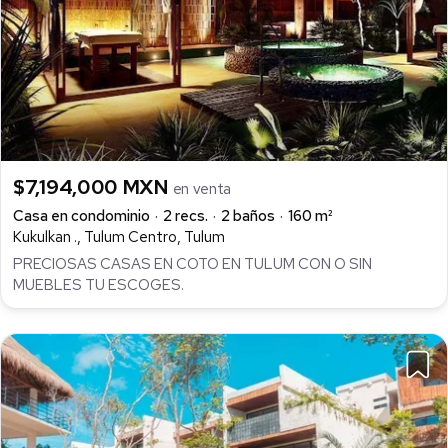
$7,194,000 MXN
en venta
Casa en condominio
2 recs.
2 baños
160 m²
Kukulkan ., Tulum Centro, Tulum
PRECIOSAS CASAS EN COTO EN TULUM CON O SIN
MUEBLES TU ESCOGES.