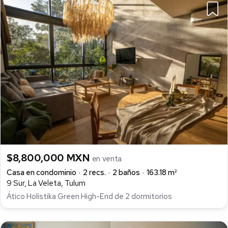
$8,800,000 MXN
en venta
Casa en condominio
2 recs.
2 baños
163.18 m²
9 Sur, La Veleta, Tulum
Ático Holistika Green High-End de 2 dormitorios