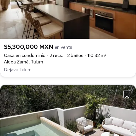
$5,300,000 MXN
en venta
Casa en condominio
2 recs.
2 baños
110.32 m²
Aldea Zamá, Tulum
Dejavu Tulum