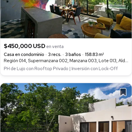
$450,000 USD
en venta
Casa en condominio
3 recs.
3 baños
158.83 m²
Región 014, Supermanzana 002, Manzana 003, Lote 013, Aldea Zamá, Tulum
PH de Lujo con Rooftop Privado | Inversión con Lock-Off