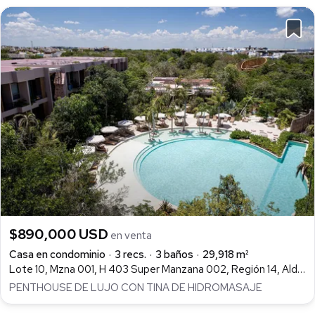
$890,000 USD
en venta
Casa en condominio
3 recs.
3 baños
29,918 m²
Lote 10, Mzna 001, H 403 Super Manzana 002, Región 14, Aldea Zamá, Tulum
PENTHOUSE DE LUJO CON TINA DE HIDROMASAJE