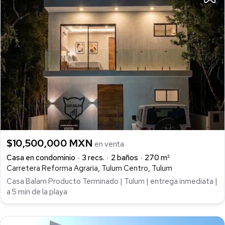
$10,500,000 MXN
en venta
Casa en condominio
3 recs.
2 baños
270 m²
Carretera Reforma Agraria, Tulum Centro, Tulum
Casa Balam Producto Terminado | Tulum | entrega inmediata |
a 5 min de la playa