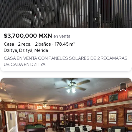
$3,700,000 MXN
en venta
Casa
2 recs.
2 baños
178.45 m²
Dzitya, Dzityá, Mérida
CASA EN VENTA CON PANELES SOLARES DE 2 RECAMARAS
UBICADA EN DZITYA.