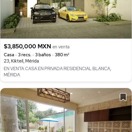
$3,850,000 MXN
en venta
Casa
3 recs.
3 baños
380 m²
23, Kikteil, Mérida
EN VENTA CASA EN PRIVADA RESIDENCIAL BLANCA,
MÉRIDA