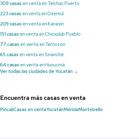
309 casas
en venta en Telchac Puerto
223 casas
en venta en Dzemul
209 casas
en venta en Kanasín
151 casas
en venta en Chicxulub Pueblo
77 casas
en venta en Temozón
65 casas
en venta en Sinanché
64 casas
en venta en Hunucmá
Ver todas las ciudades de Yucatán →
Encuentra más casas en venta
Pincali
Casas en venta
Yucatán
Mérida
Montebello