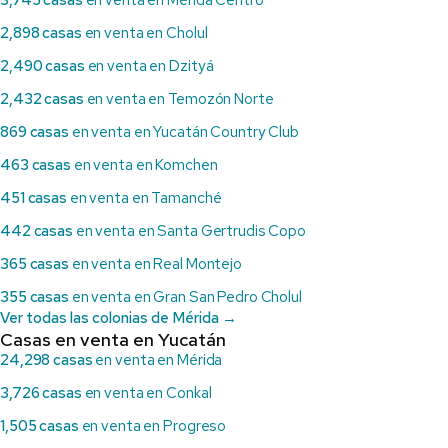
3,745 casas
en venta en Mérida Centro
2,898 casas
en venta en Cholul
2,490 casas
en venta en Dzityá
2,432 casas
en venta en Temozón Norte
869 casas
en venta en Yucatán Country Club
463 casas
en venta en Komchen
451 casas
en venta en Tamanché
442 casas
en venta en Santa Gertrudis Copo
365 casas
en venta en Real Montejo
355 casas
en venta en Gran San Pedro Cholul
Ver todas las colonias de Mérida →
Casas en venta en Yucatán
24,298 casas
en venta en Mérida
3,726 casas
en venta en Conkal
1,505 casas
en venta en Progreso