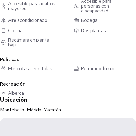
Accesible para
Accesible para adultos
personas con
mayores
SERVICIOS:
discapacidad
- Agua potable
Aire acondicionado
Bodega
- Pozo de 28 m de profundidad
- Pozo de desagüe
Cocina
Dos plantas
- Alumbrado público
Recámara en planta
- Luz
baja
- Banquetas
Políticas
PAGOS:
Mascotas permitidas
Permitido fumar
- Apartado: $50,000 MXN
- Enganche inmediato: 15%
Recreación
- Saldo: contra – entrega
- Forma de pago: recurso propio, crédito bancario e Infonavit
Alberca
Ubicación
*Precios y disponibilidad sujetos a cambios sin previo aviso
Montebello, Mérida, Yucatán
ENTREGA INMEDIATA