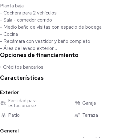
Planta baja
- Cochera para 2 vehículos
- Sala - comedor corrido
- Medio baño de visitas con espacio de bodega
- Cocina
- Recámara con vestidor y baño completo
- Área de lavado exterior
Opciones de financiamiento
- Terraza techada de concreto con patio amplio
- Alberca 6 x 4 con cuarto de maquinas
Créditos bancarios
Planta alta
Características
- 2 recámaras secundarias
- 1 baño completo
Exterior
- Recámara principal con baño completo y closet vestidor
Facilidad para
Garaje
estacionarse
EQUIPAMIENTO:
Patio
Terraza
- Dos tinacos de 1,100 L
- A/A en dos recámaras ya instaladas
General
- Protectores