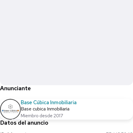
Información de comercialización:
•Inmobiliaria Base Cúbica razón social Grupo Base Cúbica, S. de
R.L. de C.V.
•Visítanos en Calle 10 #257 entre 5 y 7 Col. Vista Alegre Norte,
Mérida Yucatán, C.P.97130
•Comentarios, quejas y sugerencias a info@basecubica.com
• Facultad para comercializar inmuebles bajo Convenio de
Intermediación de Acuerdo al Registro ante PROFECO 4934-
2023
•Aviso de privacidad en https://www.basecubica.com/aviso-
privacidad
Anunciante
Base Cúbica Inmobiliaria
Base cubica Inmobiliaria
Miembro desde 2017
Datos del anuncio