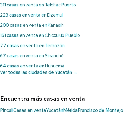
311 casas
en venta en Telchac Puerto
223 casas
en venta en Dzemul
200 casas
en venta en Kanasín
151 casas
en venta en Chicxulub Pueblo
77 casas
en venta en Temozón
67 casas
en venta en Sinanché
64 casas
en venta en Hunucmá
Ver todas las ciudades de Yucatán →
Encuentra más casas en venta
Pincali
Casas en venta
Yucatán
Mérida
Francisco de Montejo