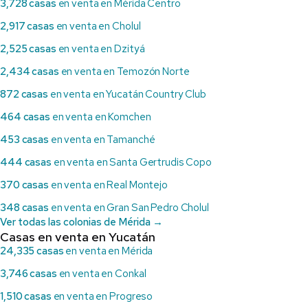
3,728 casas
en venta en Mérida Centro
2,917 casas
en venta en Cholul
2,525 casas
en venta en Dzityá
2,434 casas
en venta en Temozón Norte
872 casas
en venta en Yucatán Country Club
464 casas
en venta en Komchen
453 casas
en venta en Tamanché
444 casas
en venta en Santa Gertrudis Copo
370 casas
en venta en Real Montejo
348 casas
en venta en Gran San Pedro Cholul
Ver todas las colonias de Mérida →
Casas en venta en Yucatán
24,335 casas
en venta en Mérida
3,746 casas
en venta en Conkal
1,510 casas
en venta en Progreso