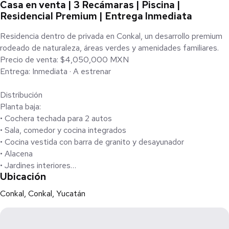
Casa en venta | 3 Recámaras | Piscina |
Residencial Premium | Entrega Inmediata
Residencia dentro de privada en Conkal, un desarrollo premium
rodeado de naturaleza, áreas verdes y amenidades familiares.
Precio de venta: $4,050,000 MXN
Entrega: Inmediata · A estrenar
Distribución
Planta baja:
• Cochera techada para 2 autos
• Sala, comedor y cocina integrados
• Cocina vestida con barra de granito y desayunador
• Alacena
• Jardines interiores
Ubicación
• Ventanal hacia terraza
• Piscina de 5 x 3 m incluida
Conkal, Conkal, Yucatán
• Medio baño de visitas
• Área de lavado
Planta alta: