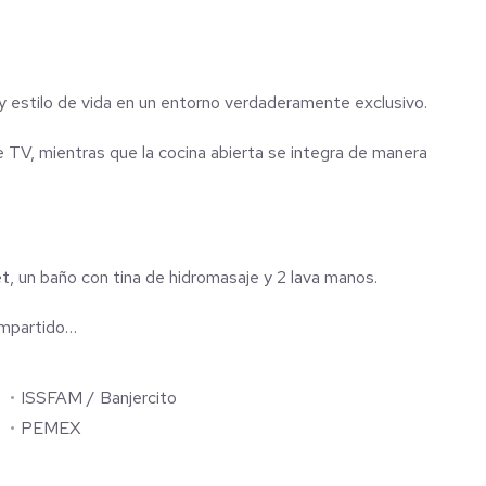
y estilo de vida en un entorno verdaderamente exclusivo.
e TV, mientras que la cocina abierta se integra de manera
 destaca por su amplio walking clóset, un baño con tina de hidromasaje y 2 lava manos.
ompartido
ISSFAM / Banjercito
 nivel. Equipado con jacuzzi, asador, mesa de billar, área
PEMEX
 el servicio