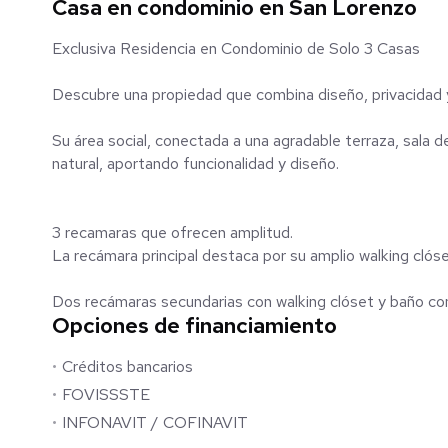
Casa en condominio en San Lorenzo
Exclusiva Residencia en Condominio de Solo 3 Casas
Descubre una propiedad que combina diseño, privacidad 
Su área social, conectada a una agradable terraza, sala d
natural, aportando funcionalidad y diseño.
3 recamaras que ofrecen amplitud.
La recámara principal
Dos recámaras secundarias con walking clóset y baño c
Opciones de financiamiento
Créditos bancarios
En la parte superior, un espectacular roof garden de doble
techada con bar ideal para reuniones, con baño.
FOVISSSTE
INFONAVIT / COFINAVIT
Además, cuenta con un práctico montacargas que facilita