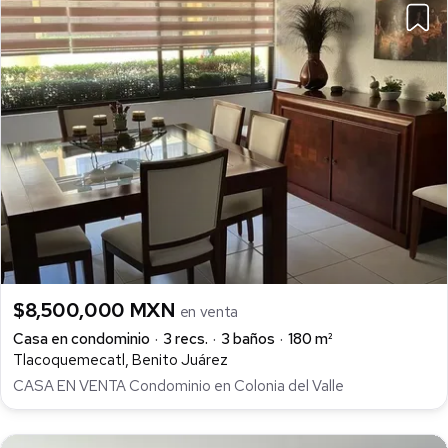
$8,500,000 MXN
en venta
Casa en condominio
3 recs.
3 baños
180 m²
Tlacoquemecatl, Benito Juárez
CASA EN VENTA Condominio en Colonia del Valle