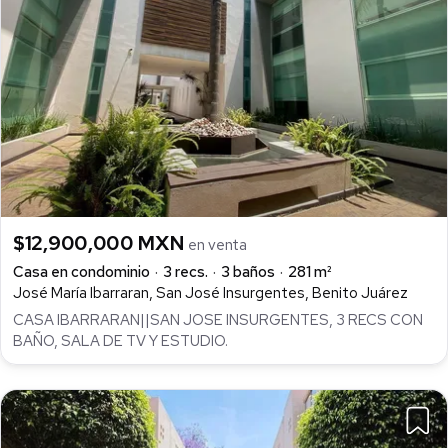
$12,900,000 MXN
en venta
Casa en condominio
3 recs.
3 baños
281 m²
José María Ibarraran, San José Insurgentes, Benito Juárez
CASA IBARRARAN||SAN JOSE INSURGENTES, 3 RECS CON
BAÑO, SALA DE TV Y ESTUDIO.