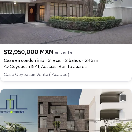
$12,950,000 MXN
en venta
Casa en condominio
3 recs.
2 baños
243 m²
Av Coyoacán 1841, Acacias, Benito Juárez
Casa Coyoacán Venta ( Acacias)