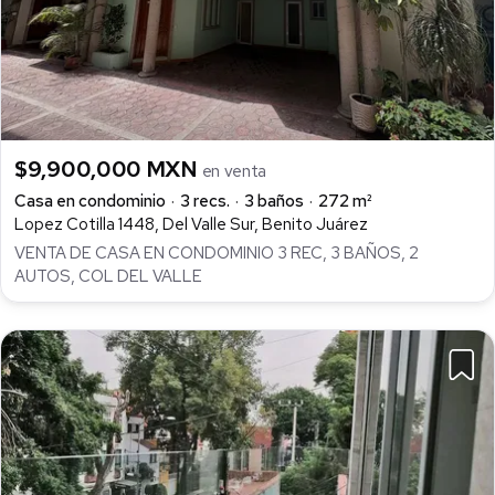
$9,900,000 MXN
en venta
Casa en condominio
3 recs.
3 baños
272 m²
Lopez Cotilla 1448, Del Valle Sur, Benito Juárez
VENTA DE CASA EN CONDOMINIO 3 REC, 3 BAÑOS, 2
AUTOS, COL DEL VALLE