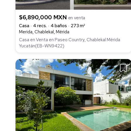
$6,890,000 MXN
en venta
Casa
4 recs.
4 baños
273 m²
Merida, Chablekal, Mérida
Casa en Venta en Paseo Country, Chablekal Mérida
Yucatán(EB-WN9422)