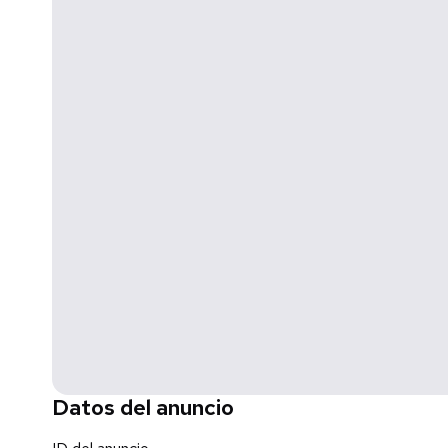
Se aceptan créditos bancarios y recursos propios.
20 mil apartado
10% enganche.
**Precio y disponibilidad sujetos a cambios sin previo avi
Datos del anuncio