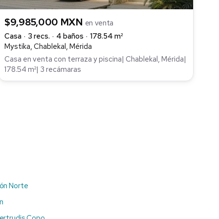
$9,985,000 MXN
en venta
Casa
3 recs.
4 baños
178.54 m²
Mystika, Chablekal, Mérida
Casa en venta con terraza y piscina| Chablekal, Mérida|
178.54 m²| 3 recámaras
ón Norte
n
ertrudis Copo