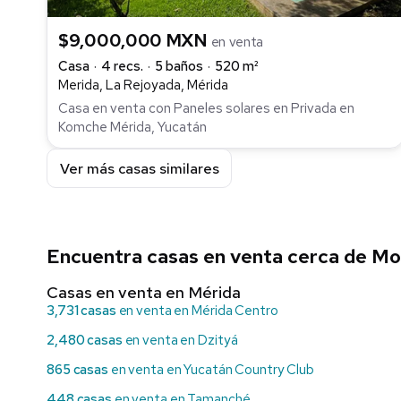
$9,000,000 MXN
en venta
Casa
4 recs.
5 baños
520 m²
Merida, La Rejoyada, Mérida
Casa en venta con Paneles solares en Privada en
Komche Mérida, Yucatán
Ver más casas similares
Encuentra casas en venta cerca de Mo
Casas en venta en Mérida
3,731 casas
en venta en Mérida Centro
2,480 casas
en venta en Dzityá
865 casas
en venta en Yucatán Country Club
448 casas
en venta en Tamanché