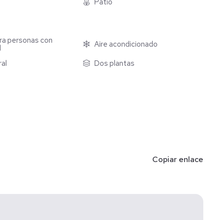
Patio
ra personas con
Aire acondicionado
d
ral
Dos plantas
ropiedad
Copiar enlace