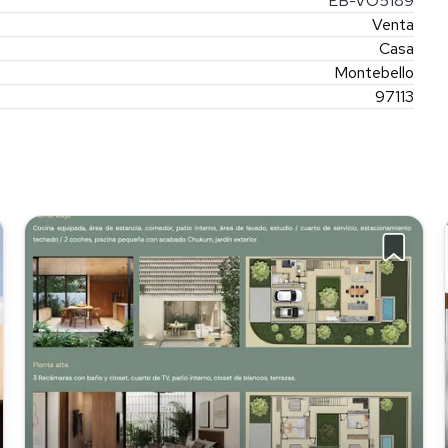
EB-VO5189
Venta
Casa
Montebello
97113