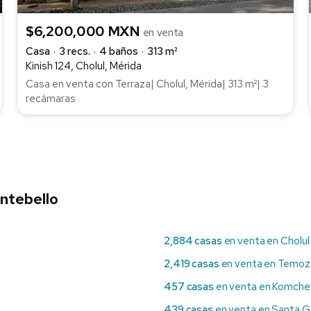
$6,200,000 MXN
en venta
Casa
3 recs.
4 baños
313 m²
Kinish 124, Cholul, Mérida
Casa en venta con Terraza| Cholul, Mérida| 313 m²| 3
recámaras
ntebello
2,884 casas
en venta en Cholul
2,419 casas
en venta en Temoz
457 casas
en venta en Komche
439 casas
en venta en Santa G