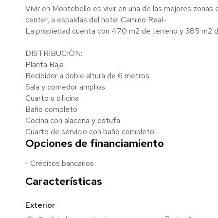
Vivir en Montebello es vivir en una de las mejores zonas 
center, a espaldas del hotel Camino Real-
La propiedad cuenta con 470 m2 de terreno y 385 m2 d
DISTRIBUCIÓN:
Planta Baja
Recibidor a doble altura de 6 metros
Sala y comedor amplios
Cuarto u oficina
Baño completo
Cocina con alacena y estufa
Cuarto de servicio con baño completo
Opciones de financiamiento
Área de tendido
Área social techada
Créditos bancarios
Alberca con barra, asador y horno rústico
Cuarto de máquinas
Características
Baño completo
Estacionamiento para 3 autos
Exterior