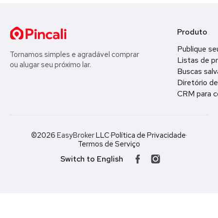
Produto
Publique se
Tornamos simples e agradável comprar
Listas de p
ou alugar seu próximo lar.
Buscas salv
Diretório d
CRM para c
©2026
EasyBroker
LLC
·
Política de Privacidade
·
Termos de Serviço
Switch to English