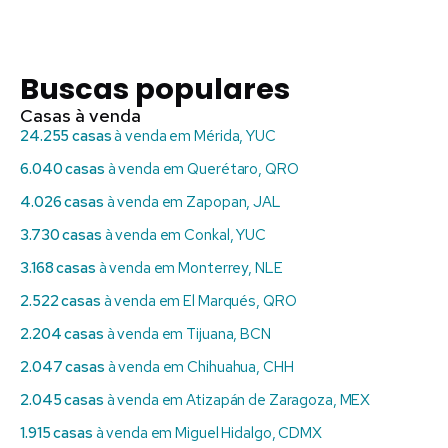
Buscas populares
Casas à venda
24.255 casas
à venda em Mérida, YUC
6.040 casas
à venda em Querétaro, QRO
4.026 casas
à venda em Zapopan, JAL
3.730 casas
à venda em Conkal, YUC
3.168 casas
à venda em Monterrey, NLE
2.522 casas
à venda em El Marqués, QRO
2.204 casas
à venda em Tijuana, BCN
2.047 casas
à venda em Chihuahua, CHH
2.045 casas
à venda em Atizapán de Zaragoza, MEX
1.915 casas
à venda em Miguel Hidalgo, CDMX