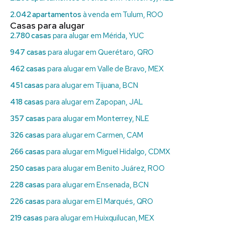
2.042 apartamentos
à venda em Tulum, ROO
Casas para alugar
2.780 casas
para alugar em Mérida, YUC
947 casas
para alugar em Querétaro, QRO
462 casas
para alugar em Valle de Bravo, MEX
451 casas
para alugar em Tijuana, BCN
418 casas
para alugar em Zapopan, JAL
357 casas
para alugar em Monterrey, NLE
326 casas
para alugar em Carmen, CAM
266 casas
para alugar em Miguel Hidalgo, CDMX
250 casas
para alugar em Benito Juárez, ROO
228 casas
para alugar em Ensenada, BCN
226 casas
para alugar em El Marqués, QRO
219 casas
para alugar em Huixquilucan, MEX