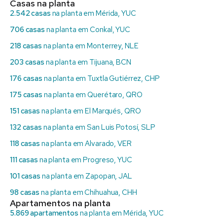
Casas na planta
2.542 casas
na planta em Mérida, YUC
706 casas
na planta em Conkal, YUC
218 casas
na planta em Monterrey, NLE
203 casas
na planta em Tijuana, BCN
176 casas
na planta em Tuxtla Gutiérrez, CHP
175 casas
na planta em Querétaro, QRO
151 casas
na planta em El Marqués, QRO
132 casas
na planta em San Luis Potosí, SLP
118 casas
na planta em Alvarado, VER
111 casas
na planta em Progreso, YUC
101 casas
na planta em Zapopan, JAL
98 casas
na planta em Chihuahua, CHH
Apartamentos na planta
5.869 apartamentos
na planta em Mérida, YUC