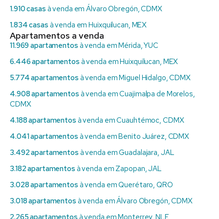
1.910 casas
à venda em Álvaro Obregón, CDMX
1.834 casas
à venda em Huixquilucan, MEX
Apartamentos a venda
11.969 apartamentos
à venda em Mérida, YUC
6.446 apartamentos
à venda em Huixquilucan, MEX
5.774 apartamentos
à venda em Miguel Hidalgo, CDMX
4.908 apartamentos
à venda em Cuajimalpa de Morelos,
CDMX
4.188 apartamentos
à venda em Cuauhtémoc, CDMX
4.041 apartamentos
à venda em Benito Juárez, CDMX
3.492 apartamentos
à venda em Guadalajara, JAL
3.182 apartamentos
à venda em Zapopan, JAL
3.028 apartamentos
à venda em Querétaro, QRO
3.018 apartamentos
à venda em Álvaro Obregón, CDMX
2.265 apartamentos
à venda em Monterrey, NLE