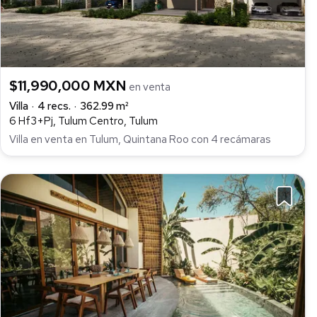
$11,990,000 MXN
en venta
Villa
4 recs.
362.99 m²
6 Hf3+Pj, Tulum Centro, Tulum
Villa en venta en Tulum, Quintana Roo con 4 recámaras