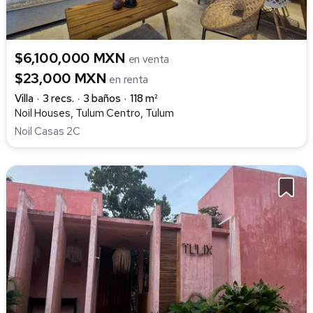
$6,100,000 MXN
en venta
$23,000 MXN
en renta
Villa
3 recs.
3 baños
118 m²
Noil Houses, Tulum Centro, Tulum
Noil Casas 2C