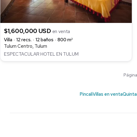
$1,600,000 USD
en venta
Villa
12 recs.
12 baños
800 m²
Tulum Centro, Tulum
ESPECTACULAR HOTEL EN TULUM
Página 
Pincali
Villas en venta
Quinta