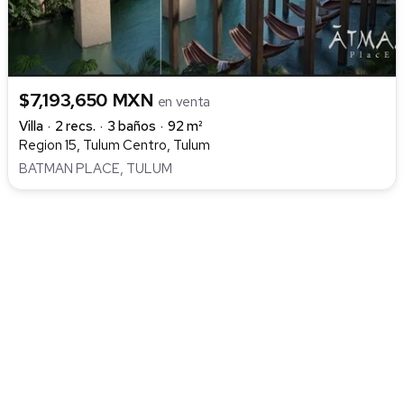
$7,193,650 MXN
en venta
Villa
2 recs.
3 baños
92 m²
Region 15, Tulum Centro, Tulum
BATMAN PLACE, TULUM