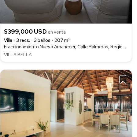
$399,000 USD
en venta
Villa
3 recs.
3 baños
207 m²
Fraccionamiento Nuevo Amanecer, Calle Palmeras, Region 7 Mza007 Lt 005, Tulum Centro, Tulum
VILLA BELLA