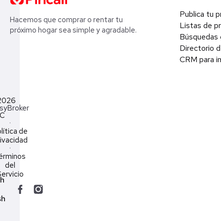
Publica tu 
Hacemos que comprar o rentar tu
Listas de p
próximo hogar sea simple y agradable.
Búsquedas 
Directorio d
CRM para in
2026
syBroker
LC
·
lítica de
ivacidad
·
érminos
del
ervicio
ch
sh